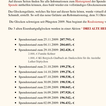
Auf diesen Seiten finden Sie alle Informationen zum
Hintergrund
der Spenden
Spende
mithelfen können, dass bald wieder ein vollständiges Glockenense
Das Glockengeläute, welches Sie hier auf dieser Seite hören, wurde virtuel
Schmidt, erstellt. So soll das neue Geläute am Reformationstag, dem 31.Okt
Die Glocken schweigen seit Pfingsten 2009. Nun beginnt die
Realisierung
v
DREI ALTE HE
Die 3 alten Eisenhartgußglocken werden in einer Aktion
“
207.793,- €
Spendenstand zum 25.11.2009:
204.603,- €
Spendenstand zum 04.11.2009:
202.428,- €
Spendenstand zum 29.10.2009:
2.000,-€ Familie Kellner
1.000,-€ KG Bergisch-Gladbach als Dankeschön für die Ausleihe
Luther-Triptychon
199.278,- €
Spendenstand zum 21.10.2009:
199.278,- €
Spendenstand zum 14.10.2009:
198.538,- €
Spendenstand zum 07.10.2009:
198.538,- €
Spendenstand zum 30.09.2009:
198.045,- €
Spendenstand zum 22.09.2009:
197.920,- €
Spendenstand zum 16.09.2009:
196.542,- €
Spendenstand zum 09.09.2009:
196.432,- €
Spendenstand zum 02.09.2009: